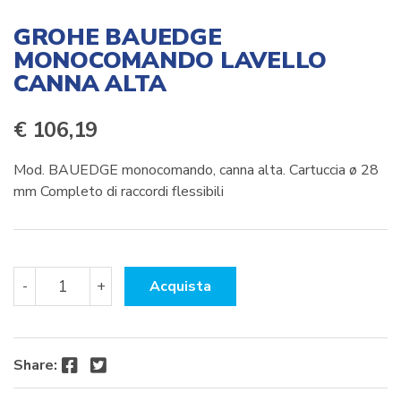
GROHE BAUEDGE
MONOCOMANDO LAVELLO
CANNA ALTA
€
106,19
Mod. BAUEDGE monocomando, canna alta. Cartuccia ø 28
mm Completo di raccordi flessibili
GROHE
-
+
Acquista
BAUEDGE
MONOCOMANDO
LAVELLO
CANNA
Facebook
Twitter
Share:
ALTA
quantità