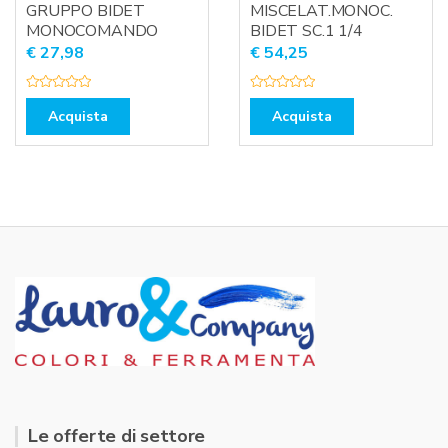
GRUPPO BIDET
MISCELAT.MONOC.
MONOCOMANDO
BIDET SC.1 1/4
€
27,98
€
54,25
V
V
a
a
Acquista
Acquista
l
l
u
u
t
t
a
a
t
t
o
o
0
0
s
s
u
u
5
5
Le offerte di settore