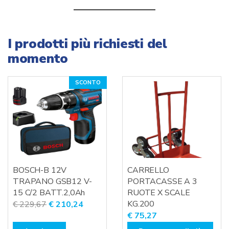
I prodotti più richiesti del
momento
PRODOTTO
SCONTO
IN
OFFERTA
BOSCH-B 12V
CARRELLO
TRAPANO GSB12 V-
PORTACASSE A 3
15 C/2 BATT.2,0Ah
RUOTE X SCALE
Il
Il
KG.200
€
229,67
€
210,24
€
75,27
prezzo
prezzo
originale
attuale