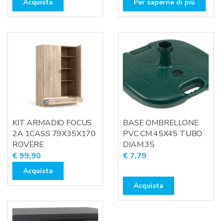
Acquista
Per saperne di più
era:
è:
€ 229,67.
€ 210,24.
KIT ARMADIO FOCUS
BASE OMBRELLONE
2A 1CASS 79X35X170
PVC CM.45X45 TUBO
ROVERE
DIAM.35
€
99,90
€
7,79
Acquista
Acquista