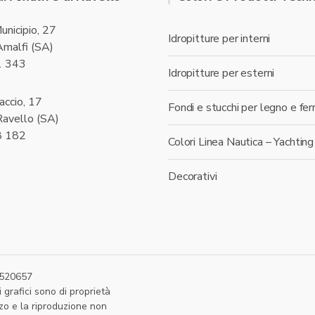
unicipio, 27
Idropitture per interni
malfi (SA)
1 343
Idropitture per esterni
accio, 17
Fondi e stucchi per legno e fer
avello (SA)
8 182
Colori Linea Nautica – Yachting
Decorativi
87520657
 grafici sono di proprietà
zzo e la riproduzione non