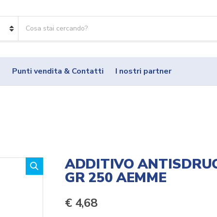
R
i
c
e
r
o
Punti vendita & Contatti
I nostri partner
c
a
p
r
o
d
o
t
t
ADDITIVO ANTISDRUC
i
GR 250 AEMME
:
€
4,68