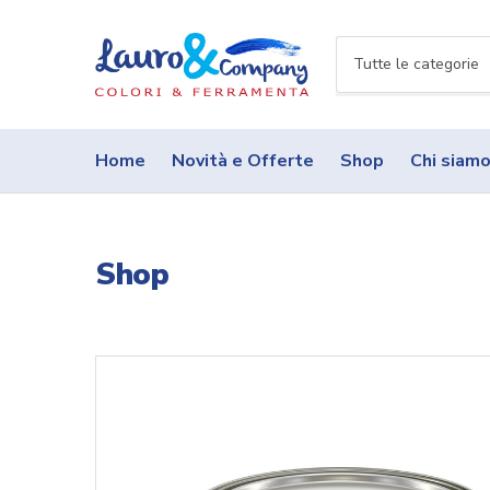
N
o
m
e
Home
Novità e Offerte
Shop
Chi siam
c
a
t
e
Shop
g
o
r
i
a