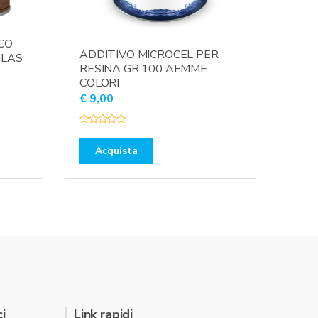
CO
ADDITIVO MICROCEL PER
GLAS
RESINA GR 100 AEMME
COLORI
€
9,00
V
a
l
Acquista
u
t
a
t
o
0
s
u
5
i
Link rapidi