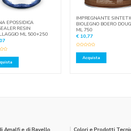
IMPREGNANTE SINTETI
NA EPOSSIDICA
BIOLEGNO BOERO DOU
EALER RESIN
ML 750
LLAGGIO ML 500+250
€
10,77
07
V
a
l
Acquista
u
quista
t
a
t
o
0
s
u
5
di Amalfi e di Ravello
Colori e Prodotti Tecnic