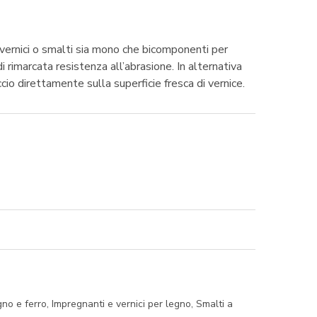
a vernici o smalti sia mono che bicomponenti per
di rimarcata resistenza all’abrasione. In alternativa
o direttamente sulla superficie fresca di vernice.
gno e ferro
,
Impregnanti e vernici per legno
,
Smalti a