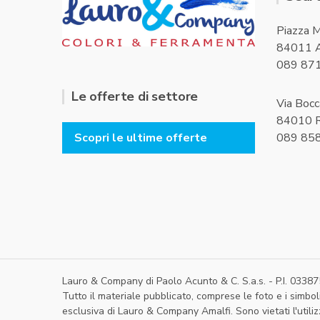
Piazza M
84011 A
089 87
Le offerte di settore
Via Bocc
84010 R
089 85
Scopri le ultime offerte
Lauro & Company di Paolo Acunto & C. S.a.s. - P.I. 033
Tutto il materiale pubblicato, comprese le foto e i simboli
esclusiva di Lauro & Company Amalfi. Sono vietati l'utili