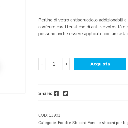
Perline di vetro antisdrucciolo addizionabili 
conferire caratteristiche di anti-scivolosità e 
possono anche essere applicate con un setacci
ADDITIVO
-
+
Acquista
ANTISDRUCCIOLO
ANTISKID
GR
250
AEMME
Facebook
Twitter
Share:
quantità
COD:
13901
Categorie:
Fondi e Stucchi
,
Fondi e stucchi per le