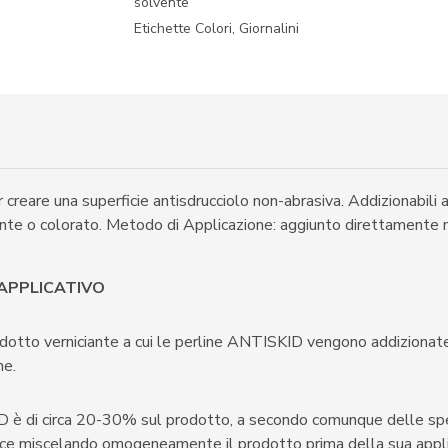
solvente
Etichette
Colori
,
Giornalini
r creare una superficie antisdrucciolo non-abrasiva. Addizionabili a
 o colorato. Metodo di Applicazione: aggiunto direttamente nel
APPLICATIVO
otto verniciante a cui le perline ANTISKID vengono addizionate; 
ne.
D è di circa 20-30% sul prodotto, a secondo comunque delle sp
ice miscelando omogeneamente il prodotto prima della sua appli