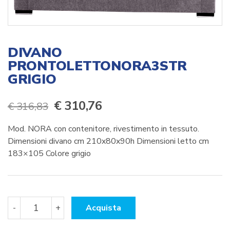
DIVANO
PRONTOLETTONORA3STR
GRIGIO
Il
Il
€
310,76
€
316,83
prezzo
prezzo
Mod. NORA con contenitore, rivestimento in tessuto.
originale
attuale
Dimensioni divano cm 210x80x90h Dimensioni letto cm
183×105 Colore grigio
era:
è:
€ 316,83.
€ 310,76.
DIVANO
-
+
Acquista
PRONTOLETTONORA3STR
GRIGIO