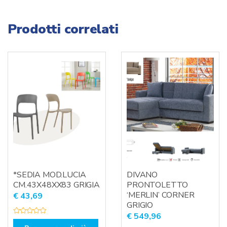
Prodotti correlati
*SEDIA MOD.LUCIA
DIVANO
CM.43X48XX83 GRIGIA
PRONTOLETTO
‘MERLIN’ CORNER
€
43,69
GRIGIO
€
549,96
V
a