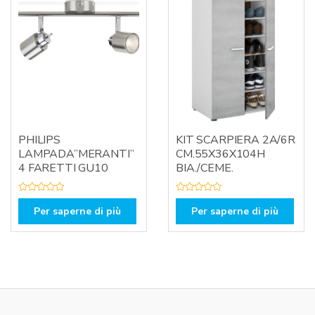
5
5
PHILIPS
KIT SCARPIERA 2A/6R
LAMPADA”MERANTI”
CM.55X36X104H
4 FARETTI GU10
BIA./CEME.
V
V
a
a
Per saperne di più
Per saperne di più
l
l
u
u
t
t
a
a
t
t
o
o
0
0
s
s
u
u
5
5