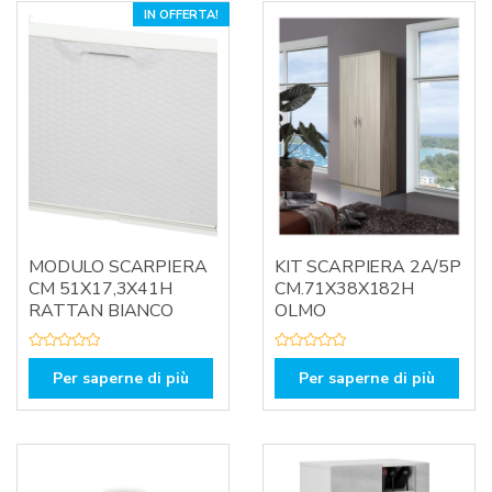
IN OFFERTA!
MODULO SCARPIERA
KIT SCARPIERA 2A/5P
CM 51X17,3X41H
CM.71X38X182H
RATTAN BIANCO
OLMO
V
V
a
a
Per saperne di più
Per saperne di più
l
l
u
u
t
t
a
a
t
t
o
o
0
0
s
s
u
u