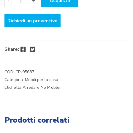
-
+
Acquista
ARMADIO
2A+2C
CM.80X52X180H
Richiedi un preventivo
RO/BIA
quantità
Facebook
Twitter
Share:
COD:
CP-95687
Categoria:
Mobili per la casa
Etichetta
Arredare No Problem
Prodotti correlati