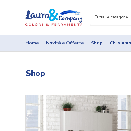
N
o
m
e
Home
Novità e Offerte
Shop
Chi siam
c
a
t
e
Shop
g
o
r
i
a