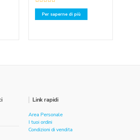
V
a
l
Per saperne di più
u
t
a
t
o
0
s
u
5
i
Link rapidi
Area Personale
I tuoi ordini
Condizioni di vendita