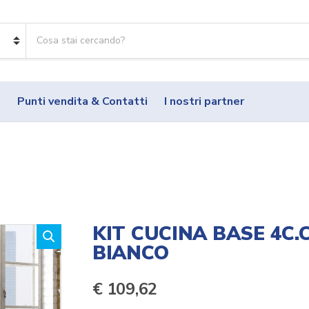
R
i
c
e
r
o
Punti vendita & Contatti
I nostri partner
c
a
p
r
o
d
o
t
t
KIT CUCINA BASE 4C.
i
BIANCO
:
€
109,62