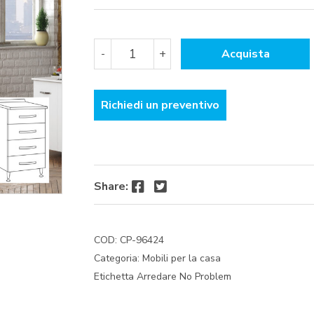
KIT
-
+
Acquista
CUCINA
BASE
4C.CM.40X50X85H
Richiedi un preventivo
BIANCO
quantità
Facebook
Twitter
Share:
COD:
CP-96424
Categoria:
Mobili per la casa
Etichetta
Arredare No Problem