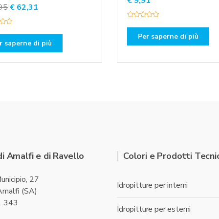
€
9,91
Il
Il
95
€
62,31
prezzo
prezzo
V
originale
attuale
a
l
Per saperne di più
era:
è:
u
r saperne di più
t
€ 76,95.
€ 62,31.
a
t
o
0
s
u
5
di Amalfi e di Ravello
Colori e Prodotti Tecnic
unicipio, 27
Idropitture per interni
malfi (SA)
1 343
Idropitture per esterni