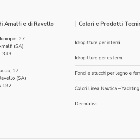
di Amalfi e di Ravello
Colori e Prodotti Tecnic
unicipio, 27
Idropitture per interni
malfi (SA)
1 343
Idropitture per esterni
accio, 17
Fondi e stucchi per legno e fer
avello (SA)
8 182
Colori Linea Nautica – Yachting
Decorativi