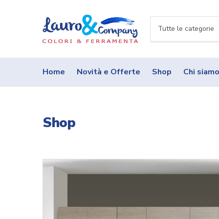
N
o
m
e
Home
Novità e Offerte
Shop
Chi siam
c
a
t
e
Shop
g
o
r
i
a