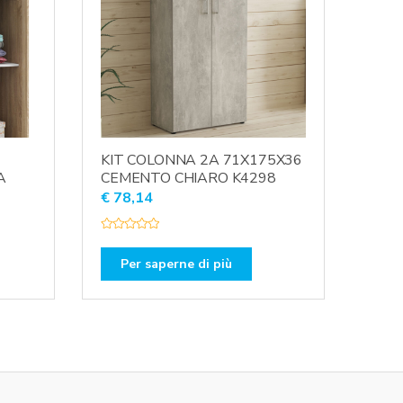
KIT COLONNA 2A 71X175X36
A
CEMENTO CHIARO K4298
€
78,14
V
a
l
Per saperne di più
u
t
a
t
o
0
s
u
5