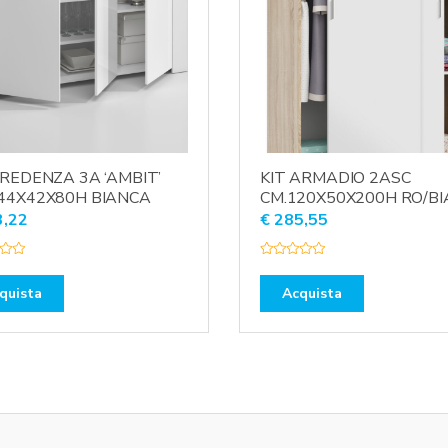
CREDENZA 3A ‘AMBIT’
KIT ARMADIO 2ASC
44X42X80H BIANCA
CM.120X50X200H RO/BI
,22
€
285,55
V
a
l
quista
Acquista
u
t
a
t
o
0
s
u
5