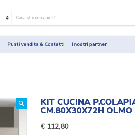
R
i
c
e
r
o
Punti vendita & Contatti
I nostri partner
c
a
p
r
o
d
o
t
t
KIT CUCINA P.COLAPI
i
CM.80X30X72H OLMO
:
€
112,80