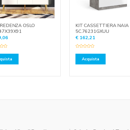
CREDENZA OSLO
KIT CASSETTIERA NAIA
47X39X91
5C.76231GXUU
,06
€
162,21
V
a
l
quista
Acquista
u
t
a
t
o
0
s
u
5