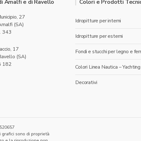
di Amalfi e di Ravello
Colori e Prodotti Tecnic
unicipio, 27
Idropitture per interni
malfi (SA)
1 343
Idropitture per esterni
accio, 17
Fondi e stucchi per legno e fer
avello (SA)
8 182
Colori Linea Nautica – Yachting
Decorativi
87520657
 grafici sono di proprietà
zzo e la riproduzione non