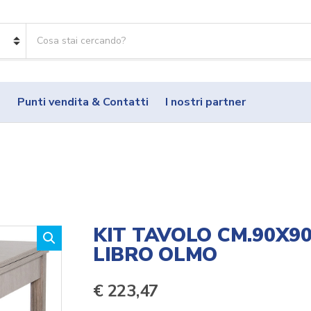
R
i
c
e
r
o
Punti vendita & Contatti
I nostri partner
c
a
p
r
o
d
o
t
t
KIT TAVOLO CM.90X9
i
LIBRO OLMO
:
€
223,47