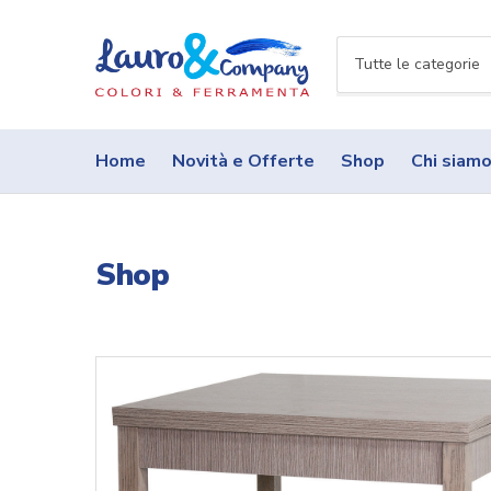
N
o
m
e
Home
Novità e Offerte
Shop
Chi siam
c
a
t
e
Shop
g
o
r
i
a