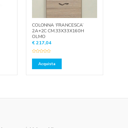
COLONNA ‘FRANCESCA’
2A+2C CM.33X33X160H
OLMO
€
217,04
V
a
l
Acquista
u
t
a
t
o
0
s
u
5