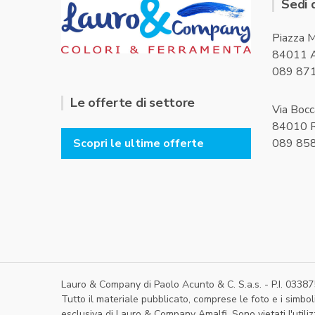
Sedi 
Piazza M
84011 A
089 87
Le offerte di settore
Via Bocc
84010 R
089 85
Scopri le ultime offerte
Lauro & Company di Paolo Acunto & C. S.a.s. - P.I. 033
Tutto il materiale pubblicato, comprese le foto e i simboli
esclusiva di Lauro & Company Amalfi. Sono vietati l'utili