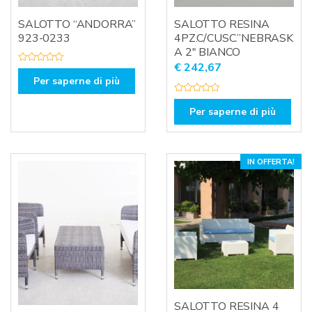
SALOTTO “ANDORRA”
SALOTTO RESINA
923-0233
4PZ.C/CUSC.”NEBRASK
A 2″ BIANCO
€
242,67
V
a
Per saperne di più
l
u
V
t
a
a
Per saperne di più
l
t
u
o
t
0
a
s
t
u
o
5
IN OFFERTA!
0
s
u
5
SALOTTO RESINA 4