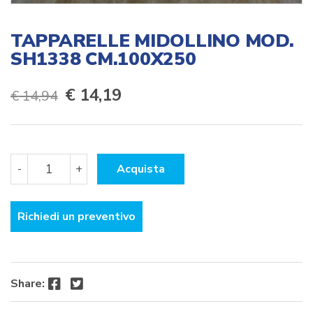
TAPPARELLE MIDOLLINO MOD.
SH1338 CM.100X250
Il
Il
€
14,19
€
14,94
prezzo
prezzo
originale
attuale
TAPPARELLE
era:
è:
-
+
Acquista
MIDOLLINO
MOD.
€ 14,94.
€ 14,19.
SH1338
Richiedi un preventivo
CM.100X250
quantità
Facebook
Twitter
Share: