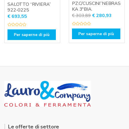
PZ.C/CUSCINI”NEBRAS
SALOTTO “RIVIERA”
KA 3″BIA.
922-0225
Il
Il
€
303,89
€
280,93
€
693,55
prezzo
prezzo
originale
attuale
V
V
a
a
Per saperne di più
Per saperne di più
era:
è:
l
l
u
u
€ 303,89.
€ 280,9
t
t
a
a
t
t
o
o
0
0
s
s
u
u
5
5
Le offerte di settore