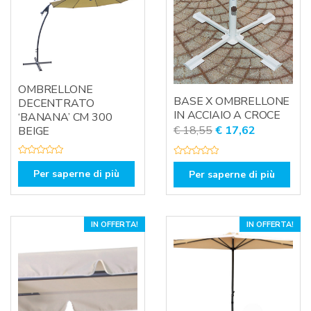
OMBRELLONE
BASE X OMBRELLONE
DECENTRATO
IN ACCIAIO A CROCE
‘BANANA’ CM 300
Il
Il
€
18,55
€
17,62
BEIGE
prezzo
prezzo
originale
attuale
V
V
a
a
Per saperne di più
Per saperne di più
era:
è:
l
l
u
u
€ 18,55.
€ 17,62.
t
t
a
a
t
t
o
o
IN OFFERTA!
IN OFFERTA!
0
0
s
s
u
u
5
5