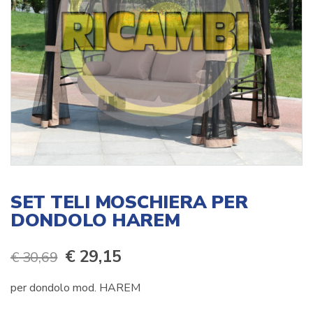
SET TELI MOSCHIERA PER
DONDOLO HAREM
Il
Il
€
29,15
€
30,69
prezzo
prezzo
per dondolo mod. HAREM
originale
attuale