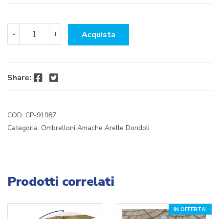
era:
è:
€ 30,69.
€ 29,15.
SET
-
+
Acquista
TELI
MOSCHIERA
PER
DONDOLO
Facebook
Twitter
Share:
HAREM
quantità
COD:
CP-91987
Categoria:
Ombrelloni Amache Arelle Dondoli
Prodotti correlati
IN OFFERTA!