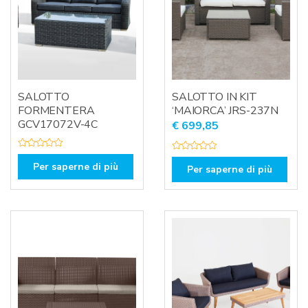
SALOTTO
SALOTTO IN KIT
FORMENTERA
‘MAIORCA’ JRS-237N
GCV17072V-4C
€
699,85
V
V
a
Per saperne di più
a
Per saperne di più
l
l
u
u
t
t
a
a
t
t
o
o
0
0
s
s
u
u
5
5