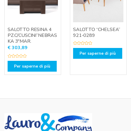
SALOTTO RESINA 4
SALOTTO “CHELSEA”
PZ.C/CUSCINI”NEBRAS
921-0289
KA 3″MAR.
€
303,89
V
a
Per saperne di più
l
u
V
t
a
Per saperne di più
a
l
t
u
o
t
0
a
s
t
u
o
5
0
s
u
5