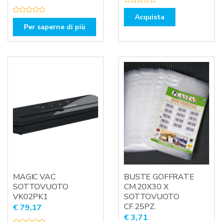
V
a
Acquista
V
l
a
Per saperne di più
u
l
t
u
a
t
t
a
o
t
0
o
s
0
u
s
5
u
5
MAGIC VAC
BUSTE GOFFRATE
SOTTOVUOTO
CM.20X30 X
VK02PK1
SOTTOVUOTO
CF.25PZ.
€
79,17
€
3,71