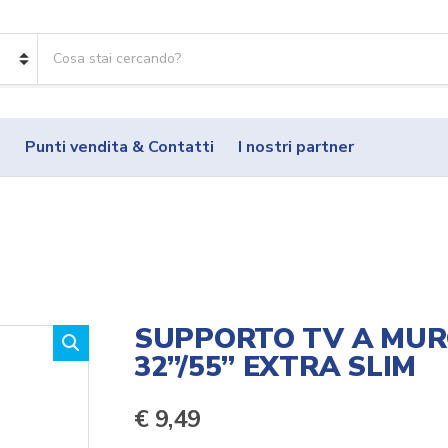
R
i
c
e
r
o
Punti vendita & Contatti
I nostri partner
c
a
p
r
o
d
o
t
t
SUPPORTO TV A MUR
i
32”/55” EXTRA SLIM
:
€
9,49