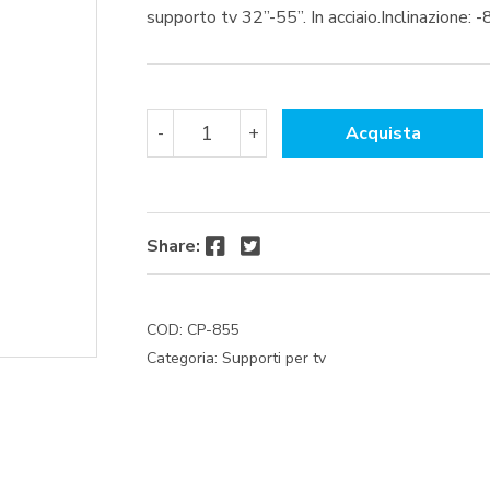
supporto tv 32”-55”. In acciaio.Inclinazione:
SUPPORTO
-
+
Acquista
TV
A
MURO
INCLINATO
32''/55''
Facebook
Twitter
Share:
EXTRA
SLIM
quantità
COD:
CP-855
Categoria:
Supporti per tv