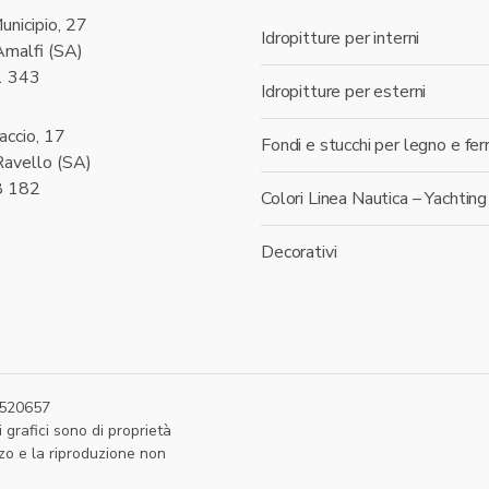
unicipio, 27
Idropitture per interni
malfi (SA)
1 343
Idropitture per esterni
accio, 17
Fondi e stucchi per legno e fer
avello (SA)
8 182
Colori Linea Nautica – Yachting
Decorativi
87520657
 grafici sono di proprietà
zzo e la riproduzione non