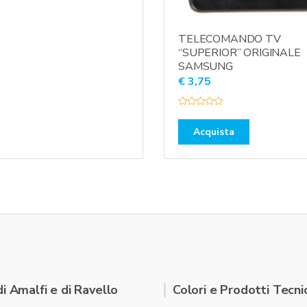
TELECOMANDO TV
“SUPERIOR” ORIGINALE
SAMSUNG
€
3,75
V
a
l
Acquista
u
t
a
t
o
0
s
u
5
di Amalfi e di Ravello
Colori e Prodotti Tecnic