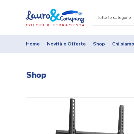
N
o
m
e
Home
Novità e Offerte
Shop
Chi siam
c
a
t
e
Shop
g
o
r
i
a