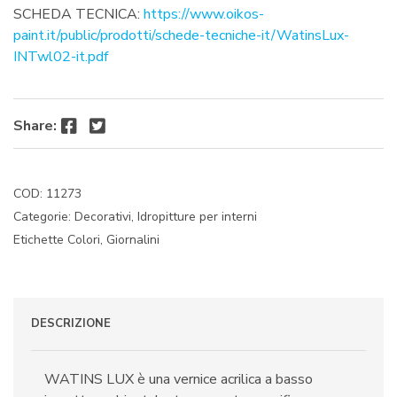
SCHEDA TECNICA:
https://www.oikos-
paint.it/public/prodotti/schede-tecniche-it/WatinsLux-
INTwl02-it.pdf
Facebook
Twitter
Share:
COD:
11273
Categorie:
Decorativi
,
Idropitture per interni
Etichette
Colori
,
Giornalini
DESCRIZIONE
WATINS LUX è una vernice acrilica a basso