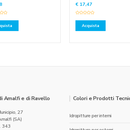
8
€
17,47
V
a
l
quista
Acquista
u
t
a
t
o
0
s
u
5
di Amalfi e di Ravello
Colori e Prodotti Tecnic
unicipio, 27
Idropitture per interni
malfi (SA)
1 343