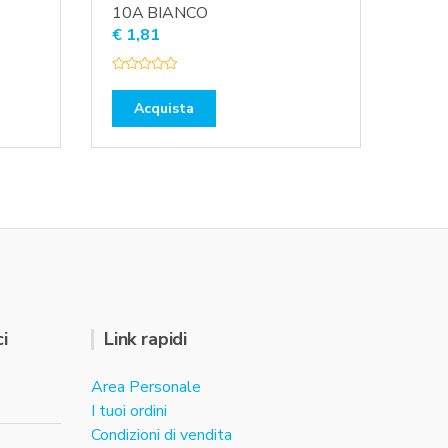
10A BIANCO
€
1,81
V
a
l
Acquista
u
t
a
t
o
0
s
u
5
i
Link rapidi
Area Personale
I tuoi ordini
Condizioni di vendita