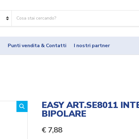
R
i
c
e
r
o
Punti vendita & Contatti
I nostri partner
c
a
p
r
o
d
o
t
t
EASY ART.SE8011 IN
i
BIPOLARE
:
€
7,88