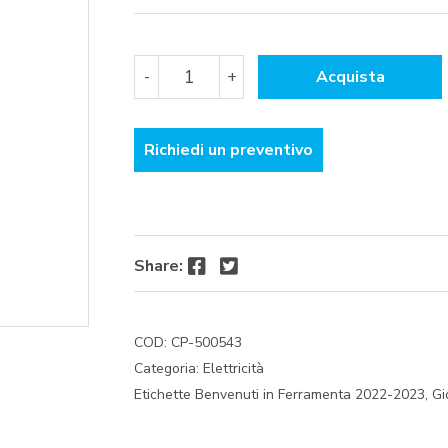
EASY
-
+
Acquista
ART.SE8011
INTERRUTTORE
BIPOLARE
Richiedi un preventivo
quantità
Facebook
Twitter
Share:
COD:
CP-500543
Categoria:
Elettricità
Etichette
Benvenuti in Ferramenta 2022-2023
,
Gi