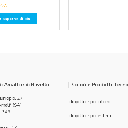
0
s
u
5
r saperne di più
di Amalfi e di Ravello
Colori e Prodotti Tecnic
unicipio, 27
Idropitture per interni
malfi (SA)
1 343
Idropitture per esterni
accio, 17