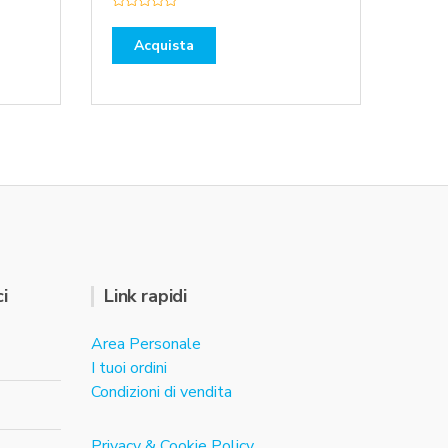
V
a
l
Acquista
u
t
a
t
o
0
s
u
5
i
Link rapidi
Area Personale
I tuoi ordini
Condizioni di vendita
Privacy & Cookie Policy