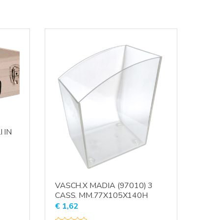
 IN
VASCH.X MADIA (97010) 3
CASS. MM.77X105X140H
€
1,62