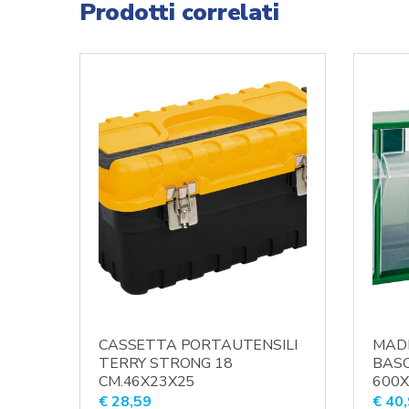
Prodotti correlati
CASSETTA PORTAUTENSILI
MADI
TERRY STRONG 18
BAS
CM.46X23X25
600
€
28,59
€
40,