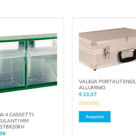
VALIGIA PORTAUTENSILI
ALLUMINIO
€
23,37
V
a
A 4 CASSETTI
l
Acquista
u
CULANTI MM
t
X178X206H
a
t
98
o