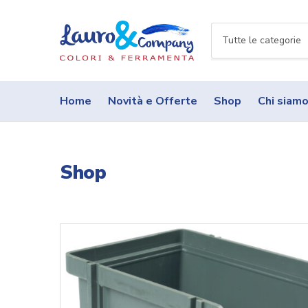
N
o
m
e
Home
Novità e Offerte
Shop
Chi siam
c
a
t
e
Shop
g
o
r
i
a