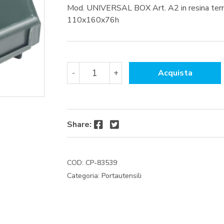
Mod. UNIVERSAL BOX Art. A2 in resina termo
110x160x76h
CONTENITORE
-
+
Acquista
UNIVERSAL
BOX
A2MM
110X160X76H
quantità
Facebook
Twitter
Share:
COD:
CP-83539
Categoria:
Portautensili