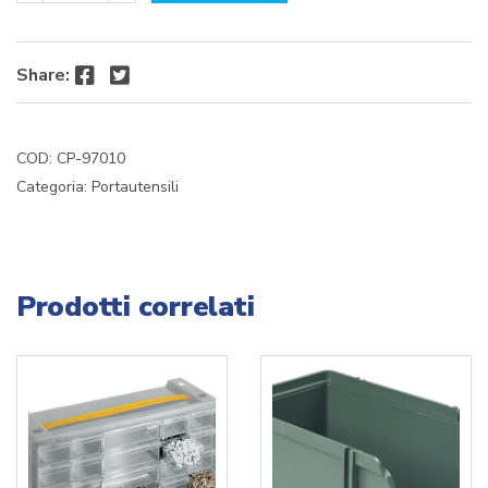
CASSET.CRISTAL
BOX
MM.600X155X175H
Facebook
Twitter
Share:
quantità
COD:
CP-97010
Categoria:
Portautensili
Prodotti correlati