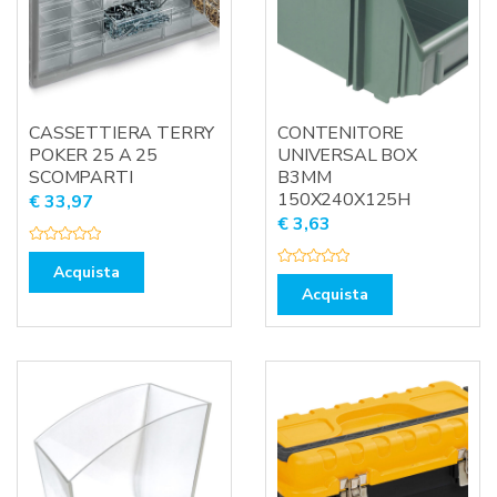
CASSETTIERA TERRY
CONTENITORE
POKER 25 A 25
UNIVERSAL BOX
SCOMPARTI
B3MM
150X240X125H
€
33,97
€
3,63
V
a
Acquista
V
l
a
u
Acquista
l
t
u
a
t
t
a
o
t
0
o
s
0
u
s
5
u
5