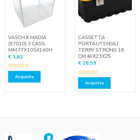
VASCH.X MADIA
CASSETTA
(97010) 3 CASS.
PORTAUTENSILI
MM.77X105X140H
TERRY STRONG 18
CM.46X23X25
€
1,62
€
28,59
V
a
Acquista
V
l
a
u
Acquista
l
t
u
a
t
t
a
o
t
0
o
s
0
u
s
5
u
5