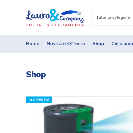
N
o
m
e
Home
Novità e Offerte
Shop
Chi siam
c
a
t
e
Shop
g
o
r
i
a
IN OFFERTA!