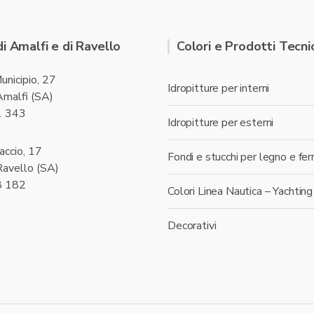
di Amalfi e di Ravello
Colori e Prodotti Tecnic
unicipio, 27
Idropitture per interni
malfi (SA)
1 343
Idropitture per esterni
accio, 17
Fondi e stucchi per legno e fer
avello (SA)
8 182
Colori Linea Nautica – Yachting
Decorativi