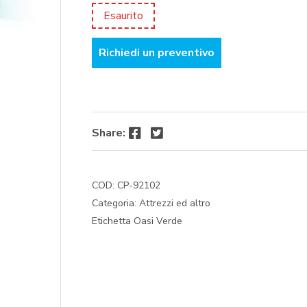
prezzo
prezzo
Esaurito
originale
attuale
era:
è:
Richiedi un preventivo
€ 12,04.
€ 11,58.
Facebook
Twitter
Share:
COD:
CP-92102
Categoria:
Attrezzi ed altro
Etichetta
Oasi Verde