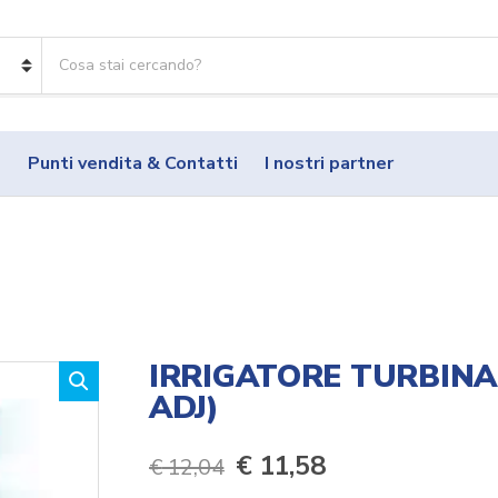
R
i
c
e
r
o
Punti vendita & Contatti
I nostri partner
c
a
p
r
o
d
o
t
t
IRRIGATORE TURBINA
i
ADJ)
:
Il
Il
€
11,58
€
12,04