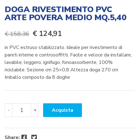
DOGA RIVESTIMENTO PVC
ARTE POVERA MEDIO MQ.5,40
Il
Il
€
124,91
€
158,36
prezzo
prezzo
in PVC estruso stabilizzato. Ideale per rivestimento di
originale
attuale
pareti interne e controsoffitti. Facile e veloce da installare,
lavabile, leggero, ignifugo, fonoassorbente, 100%
era:
è:
riciclabile. Sezione cm 25×0,8 Altezza doga 270 cm
€ 158,36.
€ 124,91.
Imballo composto da 8 doghe
DOGA
-
+
Acquista
RIVESTIMENTO
PVC
ARTE
POVERA
Facebook
Twitter
Share: