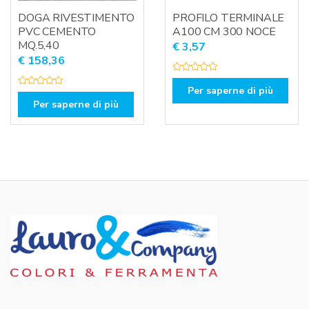
DOGA RIVESTIMENTO
PROFILO TERMINALE
PVC CEMENTO
A100 CM 300 NOCE
MQ.5,40
€
3,57
€
158,36
V
a
Per saperne di più
V
l
a
Per saperne di più
u
l
t
u
a
t
t
a
o
t
0
o
s
0
u
s
5
u
5