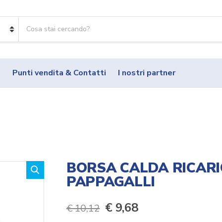
R
i
c
e
r
o
Punti vendita & Contatti
I nostri partner
c
a
p
r
o
d
o
t
t
BORSA CALDA RICARI
i
PAPPAGALLI
:
Il
Il
€
9,68
€
10,12