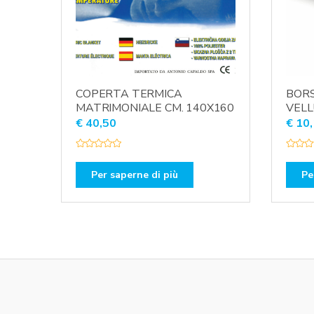
COPERTA TERMICA
BORS
MATRIMONIALE CM. 140X160
VELL
€
40,50
€
10,
V
V
a
a
l
l
Per saperne di più
Pe
u
u
t
t
a
a
t
t
o
o
0
0
s
s
u
u
5
5