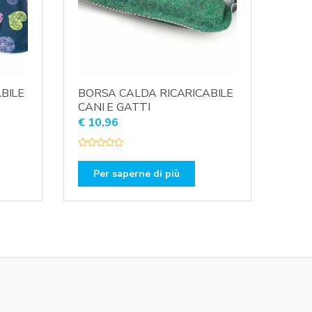
BILE
BORSA CALDA RICARICABILE
CANI E GATTI
€
10,96
V
a
l
Per saperne di più
u
t
a
t
o
0
s
u
5