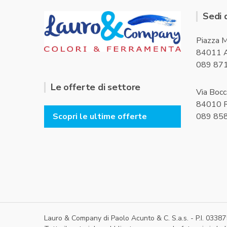
Sedi 
Piazza M
84011 A
089 87
Le offerte di settore
Via Bocc
84010 R
089 85
Scopri le ultime offerte
Lauro & Company di Paolo Acunto & C. S.a.s. - P.I. 033