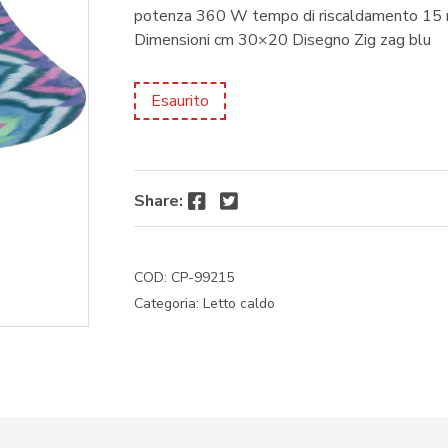
prezzo
prezzo
potenza 360 W tempo di riscaldamento 15 min
originale
attuale
Dimensioni cm 30×20 Disegno Zig zag blu
era:
è:
Esaurito
€ 10,12.
€ 9,68.
Facebook
Twitter
Share:
COD:
CP-99215
Categoria:
Letto caldo