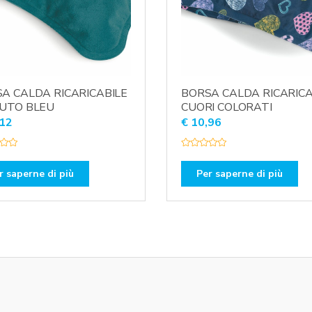
A CALDA RICARICABILE
BORSA CALDA RICARICA
UTO BLEU
CUORI COLORATI
12
€
10,96
V
a
l
r saperne di più
Per saperne di più
u
t
a
t
o
0
s
u
5