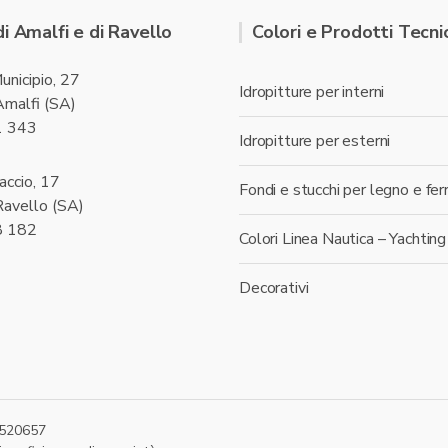
di Amalfi e di Ravello
Colori e Prodotti Tecnic
unicipio, 27
Idropitture per interni
malfi (SA)
1 343
Idropitture per esterni
accio, 17
Fondi e stucchi per legno e fer
avello (SA)
8 182
Colori Linea Nautica – Yachting
Decorativi
87520657