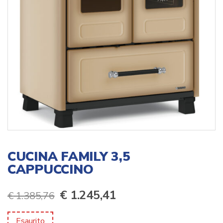
CUCINA FAMILY 3,5
CAPPUCCINO
Il
Il
€
1.245,41
€
1.385,76
prezzo
prezzo
Esaurito