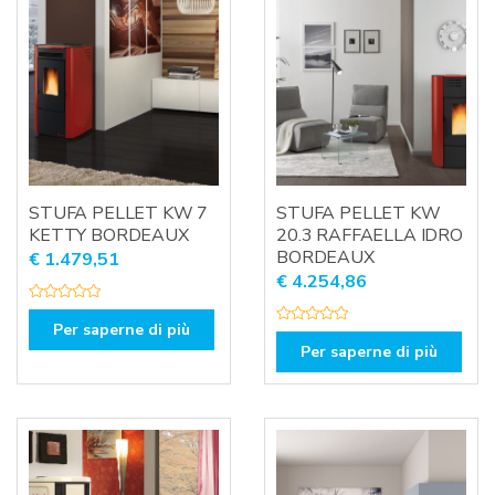
STUFA PELLET KW 7
STUFA PELLET KW
KETTY BORDEAUX
20.3 RAFFAELLA IDRO
BORDEAUX
€
1.479,51
€
4.254,86
V
a
Per saperne di più
V
l
a
u
Per saperne di più
l
t
u
a
t
t
a
o
t
0
o
s
0
u
s
5
u
5