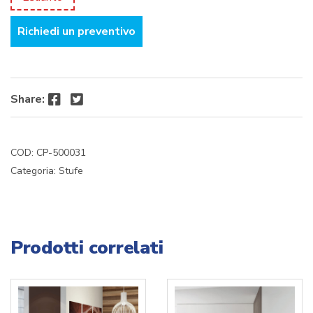
originale
attuale
Richiedi un preventivo
era:
è:
€ 1.385,76.
€ 1.245,41.
Facebook
Twitter
Share:
COD:
CP-500031
Categoria:
Stufe
Prodotti correlati