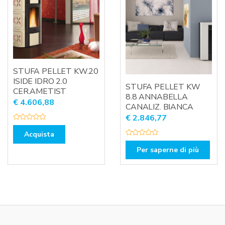
STUFA PELLET KW.20
ISIDE IDRO 2.0
STUFA PELLET KW
CER.AMETIST
8.8 ANNABELLA
€
4.606,88
CANALIZ. BIANCA
€
2.846,77
V
a
Acquista
l
V
u
a
Per saperne di più
t
l
a
u
t
t
o
a
0
t
s
o
u
0
5
s
u
5