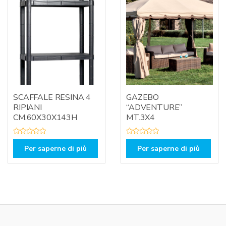
5
SCAFFALE RESINA 4
GAZEBO
RIPIANI
“ADVENTURE”
CM.60X30X143H
MT.3X4
V
V
a
a
Per saperne di più
Per saperne di più
l
l
u
u
t
t
a
a
t
t
o
o
0
0
s
s
u
u
5
5