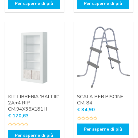
a
a
Per saperne di più
Per saperne di più
l
l
u
u
t
t
a
a
t
t
o
o
0
0
s
s
u
u
5
5
KIT LIBRERIA ‘BALTIK’
SCALA PER PISCINE
2A+4 RIP
CM. 84
CM.94X35X181H
€
34,90
€
170,63
V
a
Per saperne di più
V
l
a
Per saperne di più
u
l