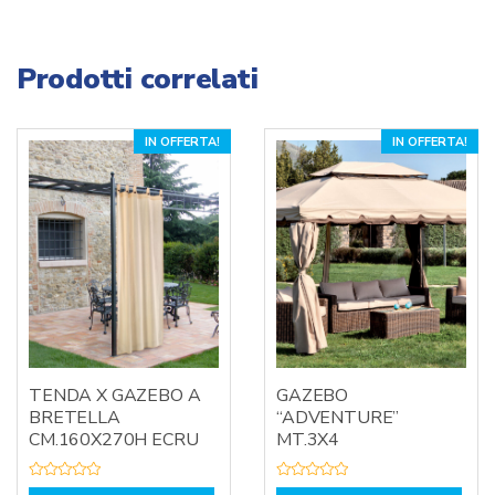
Prodotti correlati
IN OFFERTA!
IN OFFERTA!
TENDA X GAZEBO A
GAZEBO
BRETELLA
“ADVENTURE”
CM.160X270H ECRU
MT.3X4
V
V