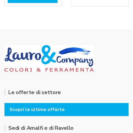
t
u
a
t
t
a
o
t
0
o
s
0
u
s
5
u
5
Le offerte di settore
Scopri le ultime offerte
Sedi di Amalfi e di Ravello