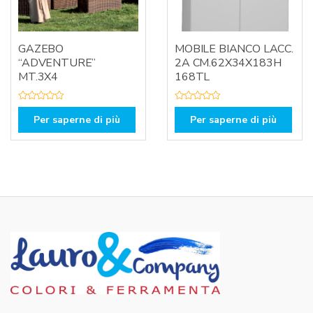
GAZEBO
MOBILE BIANCO LACC.
“ADVENTURE”
2A CM.62X34X183H
MT.3X4
168TL
V
V
a
a
Per saperne di più
Per saperne di più
l
l
u
u
t
t
a
a
t
t
o
o
0
0
s
s
u
u
5
5