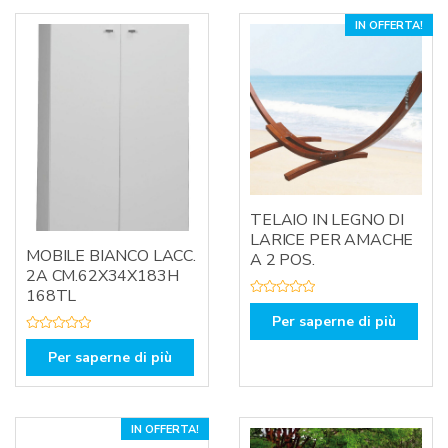
IN OFFERTA!
TELAIO IN LEGNO DI
LARICE PER AMACHE
MOBILE BIANCO LACC.
A 2 POS.
2A CM.62X34X183H
168TL
V
a
Per saperne di più
l
V
u
a
t
Per saperne di più
l
a
u
t
t
o
a
0
t
s
o
u
IN OFFERTA!
0
5
s