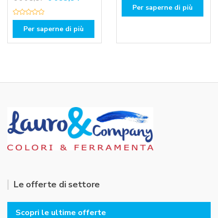
a
Per saperne di più
prezzo
prezzo
l
u
originale
attuale
V
t
a
Per saperne di più
a
era:
è:
l
t
u
o
€ 965,87.
€ 685,54.
t
0
a
s
t
u
o
5
0
s
u
5
Le offerte di settore
Scopri le ultime offerte