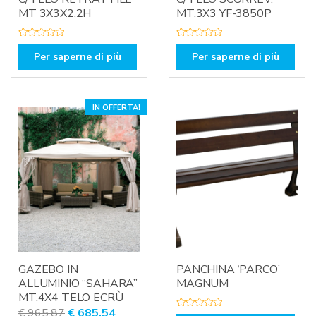
MT 3X3X2,2H
MT.3X3 YF-3850P
V
V
a
a
Per saperne di più
Per saperne di più
l
l
u
u
t
t
a
a
t
t
o
o
IN OFFERTA!
0
0
s
s
u
u
5
5
GAZEBO IN
PANCHINA ‘PARCO’
ALLUMINIO “SAHARA”
MAGNUM
MT.4X4 TELO ECRÙ
Il
Il
€
965,87
€
685,54
V