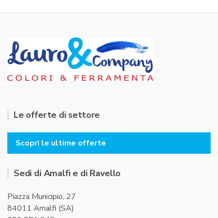
s
u
5
Le offerte di settore
Scopri le ultime offerte
Sedi di Amalfi e di Ravello
Piazza Municipio, 27
84011 Amalfi (SA)