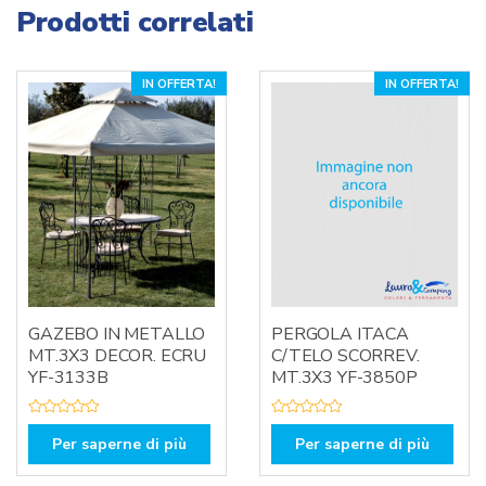
Prodotti correlati
IN OFFERTA!
IN OFFERTA!
GAZEBO IN METALLO
PERGOLA ITACA
MT.3X3 DECOR. ECRU
C/TELO SCORREV.
YF-3133B
MT.3X3 YF-3850P
V
V
a
a
Per saperne di più
Per saperne di più
l
l
u
u
t
t