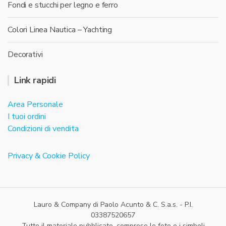
Fondi e stucchi per legno e ferro
Colori Linea Nautica – Yachting
Decorativi
Link rapidi
Area Personale
I tuoi ordini
Condizioni di vendita
Privacy & Cookie Policy
Lauro & Company di Paolo Acunto & C. S.a.s. - P.I.
03387520657
Tutto il materiale pubblicato, comprese le foto e i simboli