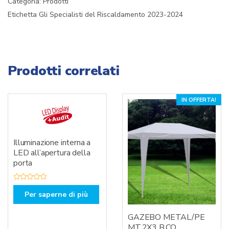
Categoria:
Prodotti
Etichetta
Gli Specialisti del Riscaldamento 2023-2024
Prodotti correlati
IN OFFERTA!
Illuminazione interna a
LED all’apertura della
porta
V
a
Per saperne di più
l
u
t
GAZEBO METAL/PE
a
t
MT.2X3 B.CO
o