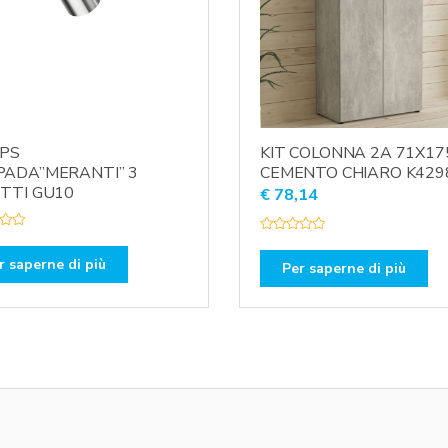
IPS
KIT COLONNA 2A 71X17
ADA”MERANTI” 3
CEMENTO CHIARO K429
TTI GU10
€
78,14
V
a
r saperne di più
l
Per saperne di più
u
t
a
t
o
0
s
u
5