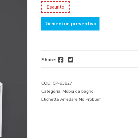
prezzo
prezzo
Esaurito
originale
attuale
era:
è:
Richiedi un preventivo
€ 409,51.
€ 389,04.
Facebook
Twitter
Share:
COD:
CP-93827
Categoria:
Mobili da bagno
Etichetta
Arredare No Problem