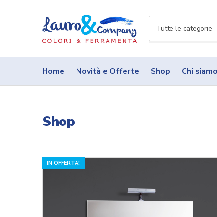
N
o
m
e
Home
Novità e Offerte
Shop
Chi siam
c
a
t
e
Shop
g
o
r
i
a
IN OFFERTA!