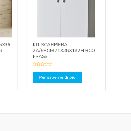
5X36
KIT SCARPIERA
8
2A/5P.CM.71X38X182H B.CO
FRASS.
V
a
l
Per saperne di più
u
t
a
t
o
0
s
u
5