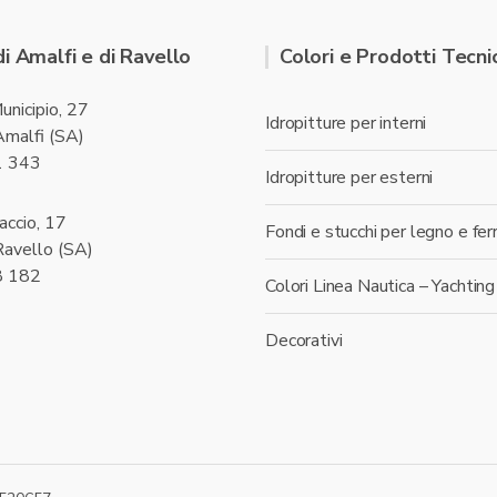
di Amalfi e di Ravello
Colori e Prodotti Tecnic
unicipio, 27
Idropitture per interni
malfi (SA)
1 343
Idropitture per esterni
accio, 17
Fondi e stucchi per legno e fer
avello (SA)
8 182
Colori Linea Nautica – Yachting
Decorativi