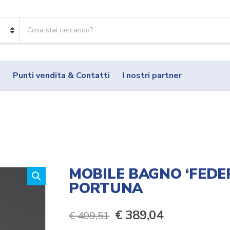
R
i
c
e
r
o
Punti vendita & Contatti
I nostri partner
c
a
p
r
o
d
o
t
t
MOBILE BAGNO ‘FEDER
i
PORTUNA
:
Il
Il
€
389,04
€
409,51