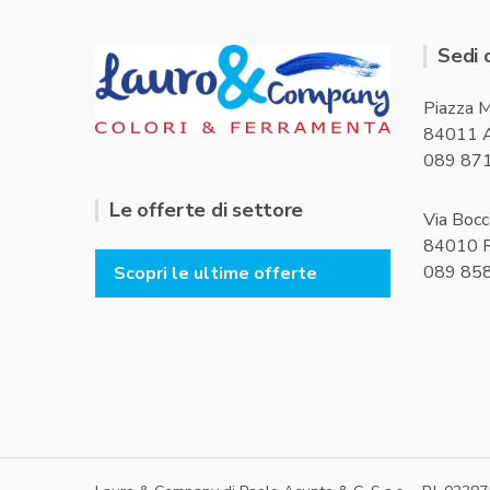
Sedi 
Piazza M
84011 A
089 87
Le offerte di settore
Via Bocc
84010 R
089 85
Scopri le ultime offerte