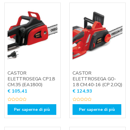
t
0
o
s
0
u
s
5
u
5
CASTOR
CASTOR
ELETTROSEGA CP1,8
ELETTROSEGA GO-
CM.35 (EA1800)
1.8 CM.40-16 (CP 2,OQ)
€
105,41
€
124,93
V
V
a
a
Per saperne di più
Per saperne di più
l
l
u
u
t
t
a
a
t
t
o
o