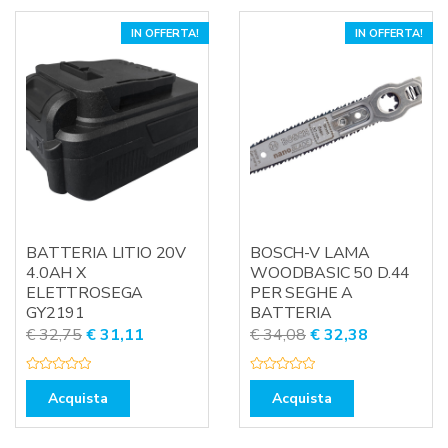
IN OFFERTA!
IN OFFERTA!
BATTERIA LITIO 20V
BOSCH-V LAMA
4.0AH X
WOODBASIC 50 D.44
ELETTROSEGA
PER SEGHE A
GY2191
BATTERIA
Il
Il
Il
Il
€
32,75
€
31,11
€
34,08
€
32,38
prezzo
prezzo
prezzo
prezzo
originale
attuale
originale
attuale
V
V
a
a
Acquista
Acquista
era:
è:
era:
è:
l
l
u
u
€ 32,75.
€ 31,11.
€ 34,08.
€ 32,38.
t
t
a
a