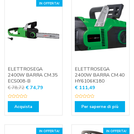
0
0
IN OFFERTA!
s
s
u
u
5
5
ELETTROSEGA
ELETTROSEGA
2400W BARRA CM.35
2400W BARRA CM.40
ECS008-B
HY6106K180
Il
Il
€
78,72
€
74,79
€
111,49
prezzo
prezzo
originale
attuale
V
V
a
a
Acquista
Per saperne di più
era:
è:
l
l
u
u
€ 78,72.
€ 74,79.
t
t
a
a
t
t
o
o
0
0
IN OFFERTA!
IN OFFERTA!
s
s