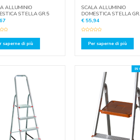
A ALLUMINIO
SCALA ALLUMINIO
STICA STELLA GR.5
DOMESTICA STELLA GR
67
€
55,94
V
a
l
r saperne di più
Per saperne di più
u
t
a
t
o
0
s
IN
u
5