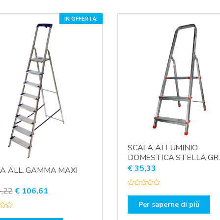
t
o
0
s
IN OFFERTA!
u
5
SCALA ALLUMINIO
DOMESTICA STELLA GR
€
35,33
A ALL. GAMMA MAXI
Il
Il
,22
€
106,61
V
a
prezzo
prezzo
l
Per saperne di più
u
originale
attuale
t