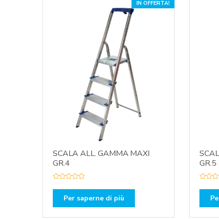
s
s
IN OFFERTA!
u
u
5
5
SCALA ALL. GAMMA MAXI
SCAL
GR.4
GR.5
V
V
a
a
l
l
Per saperne di più
Pe
u
u
t
t
a
a