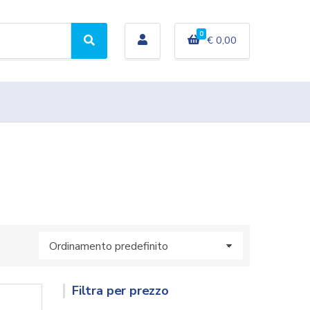
0
€
0,00
C
e
r
c
a
Filtra per prezzo