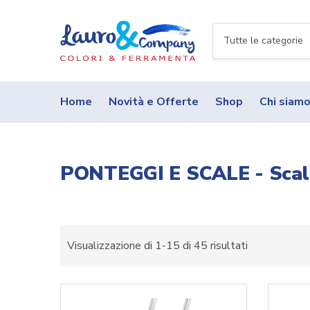
N
o
m
e
Home
Novità e Offerte
Shop
Chi siam
c
a
t
e
PONTEGGI E SCALE - Scal
g
o
r
i
a
Visualizzazione di 1-15 di 45 risultati