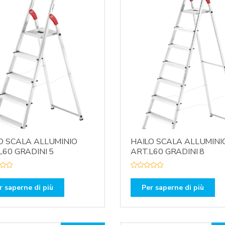
O SCALA ALLUMINIO
HAILO SCALA ALLUMINI
L60 GRADINI 5
ART.L60 GRADINI 8
V
a
l
r saperne di più
Per saperne di più
u
t
a
t
o
0