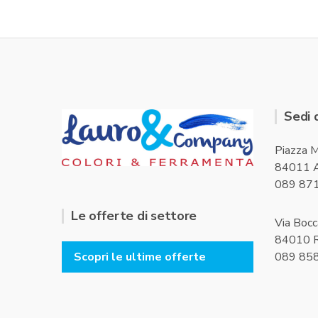
Sedi 
Piazza M
84011 A
089 87
Le offerte di settore
Via Bocc
84010 R
089 85
Scopri le ultime offerte