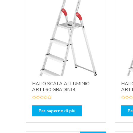
HAILO SCALA ALLUMINIO
HAIL
ART.L60 GRADINI 4
ART.
V
V
a
a
l
l
Per saperne di più
Pe
u
u
t
t
a
a
t
t
o
o
0
0