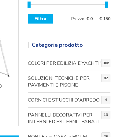
Filtra
Prezzo:
€ 0
—
€ 150
Prezzo
Prezzo
Min
Max
Categorie prodotto
COLORI PER EDILIZIA E YACHTING
306
SOLUZIONI TECNICHE PER
82
PAVIMENTI E PISCINE
O
CORNICI E STUCCHI D'ARREDO
4
PANNELLI DECORATIVI PER
13
INTERNI ED ESTERNI - PARATI
PORTE per CASA e HOTEL
26