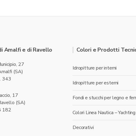
di Amalfi e di Ravello
Colori e Prodotti Tecnic
unicipio, 27
Idropitture per interni
malfi (SA)
1 343
Idropitture per esterni
accio, 17
Fondi e stucchi per legno e fer
avello (SA)
8 182
Colori Linea Nautica – Yachting
Decorativi